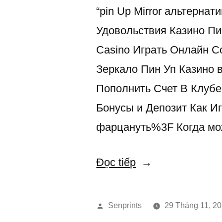
“pin Up Mirror альтерна
Удовольствия Казино Пи
Casino Играть Онлайн C
Зеркало Пин Уп Казино 
Пополнить Счет В Клубе
Бонусы и Депозит Как И
фарцануть%3F Когда мо
““pin
Đọc tiếp
Up
Mirror
Đăng
Senprints
29 Tháng 11, 2
альтернативное
bởi