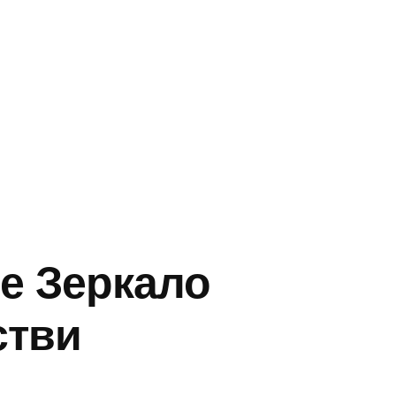
ое Зеркало
стви