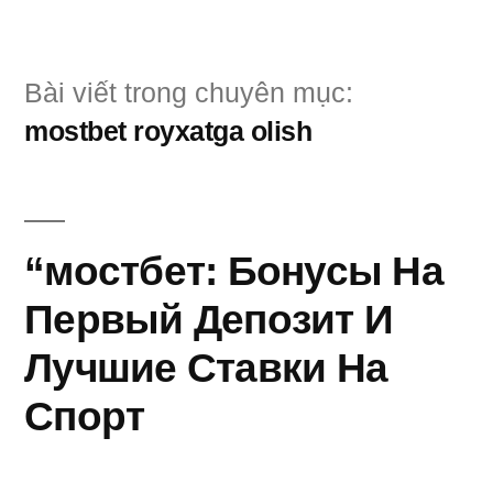
Chuyển
đến
Bài viết trong chuyên mục:
phần
mostbet royxatga olish
nội
dung
“мостбет: Бонусы На
Первый Депозит И
Лучшие Ставки На
Спорт