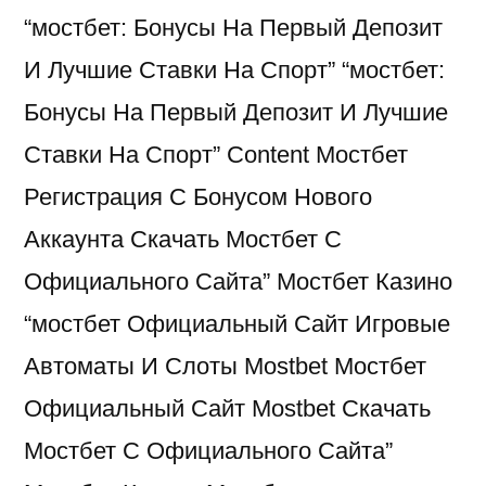
“мостбет: Бонусы На Первый Депозит
И Лучшие Ставки На Спорт” “мостбет:
Бонусы На Первый Депозит И Лучшие
Ставки На Спорт” Content Мостбет
Регистрация С Бонусом Нового
Аккаунта Скачать Мостбет С
Официального Сайта” Мостбет Казино
“мостбет Официальный Сайт Игровые
Автоматы И Слоты Mostbet Мостбет
Официальный Сайт Mostbet Скачать
Мостбет С Официального Сайта”