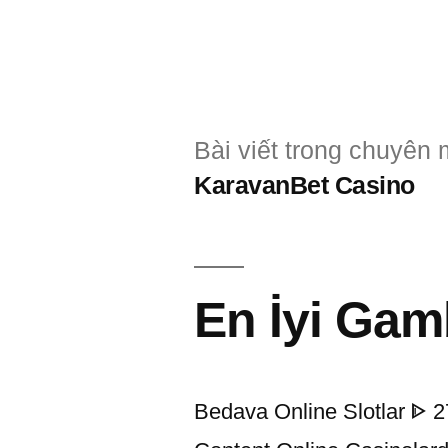
Chuyển
đến
phần
nội
Bài viết trong chuyên 
dung
KaravanBet Casino
En İyi Ga
Bedava Online Slotlar ᐈ 2