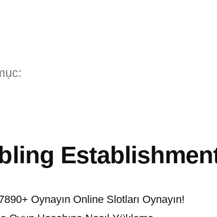
mục:
mbling Establishmen
7890+ Oynayın Online Slotları Oynayın!