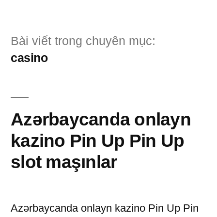
Chuyển
đến
Bài viết trong chuyên mục:
phần
casino
nội
dung
Azərbaycanda onlayn
kazino Pin Up Pin Up
slot maşınlar
Azərbaycanda onlayn kazino Pin Up Pin