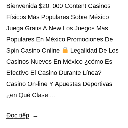
Bienvenida $20, 000 Content Casinos
Físicos Más Populares Sobre México
Juega Gratis A New Los Juegos Más
Populares En México Promociones De
Spin Casino Online
Legalidad De Los
Casinos Nuevos En México ¿cómo Es
Efectivo El Casino Durante Línea?
Casino On-line Y Apuestas Deportivas
¿en Qué Clase …
“Líder
Đọc tiếp
En