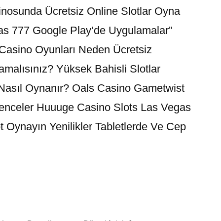
nosunda Ücretsiz Online Slotlar Oyna
as 777 Google Play’de Uygulamalar”
Casino Oyunları Neden Ücretsiz
amalısınız? Yüksek Bahisli Slotlar
r Nasıl Oynanır? Oals Casino Gametwist
ğlenceler Huuuge Casino Slots Las Vegas
t Oynayın Yenilikler Tabletlerde Ve Cep