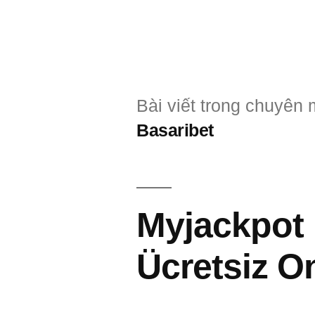
Chuyển
đến
phần
nội
Bài viết trong chuyên 
dung
Basaribet
Myjackpot
Ücretsiz On