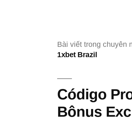
Chuyển
đến
phần
nội
Bài viết trong chuyên 
dung
1xbet Brazil
Código Pro
Bônus Exc