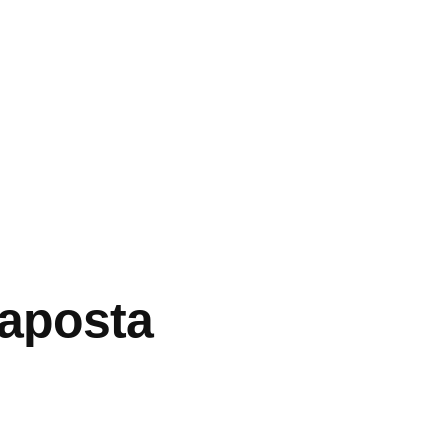
xaposta