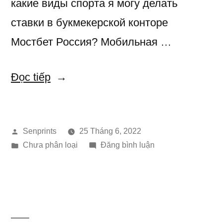
какие виды спорта я могу делать
ставки в букмекерской конторе
Мостбет Россия? Мобильная …
“Mostbet
Đọc tiếp
приложение
Установить
Đăng
Senprints
25 Tháng 6, 2022
приложение
bởi
Đăng
trong
Chưa phân loại
Đăng bình luận
Mostbet
trong
Mostbet
МОСТБЕТ
приложение
Установить
для
приложение
iOS
Mostbet