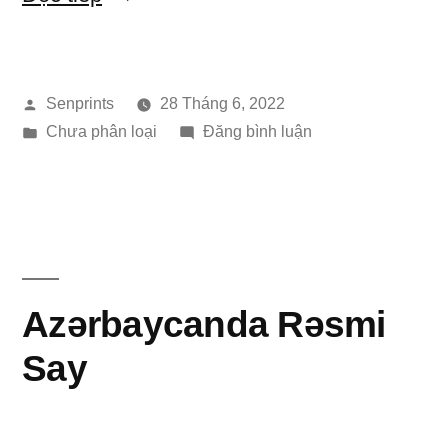
MostBet-
in
Đăng
Senprints
28 Tháng 6, 2022
mobil
bởi
Đăng
trong
Chưa phân loại
Đăng bình luận
proqram”
trong
Azərbaycanda
MostBet-
in
mobil
proqram
Azərbaycanda Rəsmi
Say