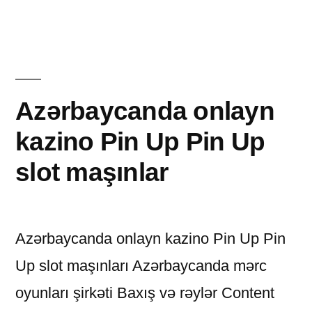
açdı:
reklamı
ilə
Bir
başına
daha
oyun
açdı:
təkrarlansa
Azərbaycanda onlayn
Bir
Yeni
daha
kazino Pin Up Pin Up
Çağ
təkrarlansa
slot maşınlar
Yeni
Medi”
Çağ
Medi
Azərbaycanda onlayn kazino Pin Up Pin
Up slot maşınları Azərbaycanda mərc
oyunları şirkəti Baxış və rəylər Content