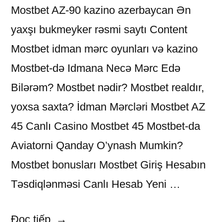
Mostbet AZ-90 kazino azerbaycan Ən
yaxşı bukmeyker rəsmi saytı Content
Mostbet idman mərc oyunları və kazino
Mostbet-də Idmana Necə Mərc Edə
Bilərəm? Mostbet nədir? Mostbet realdır,
yoxsa saxta? İdman Mərcləri Mostbet AZ
45 Canlı Casino Mostbet 45 Mostbet-da
Aviatorni Qanday O’ynash Mumkin?
Mostbet bonusları Mostbet Giriş Hesabın
Təsdiqlənməsi Canlı Hesab Yeni …
“Azərbaycanda
Đọc tiếp