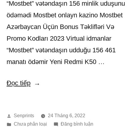
“Mostbet” vətəndaşın 156 minlik uduşunu
ödəmədi Mostbet onlayn kazino Mostbet
Azərbaycan Üçün Bonus Təklifləri Və
Promo Kodları 2023 Virtual idmanlar
“Mostbet” vətəndaşın udduğu 156 461
manatı ödəmir Yeni Redmi K50 …
“Mostbetin
Đọc tiếp
reklamı
ilə
Đăng
Senprints
24 Tháng 6, 2022
başına
bởi
Đăng
trong
Chưa phân loại
Đăng bình luận
oyun
trong
Mostbetin