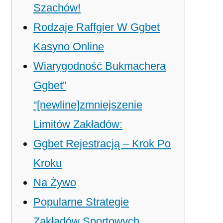
Szachów!
Rodzaje Raffgier W Ggbet
Kasyno Online
Wiarygodność Bukmachera
Ggbet”
“[newline]zmniejszenie
Limitów Zakładów:
Ggbet Rejestracją – Krok Po
Kroku
Na Żywo
Popularne Strategie
Zakładów Sportowych