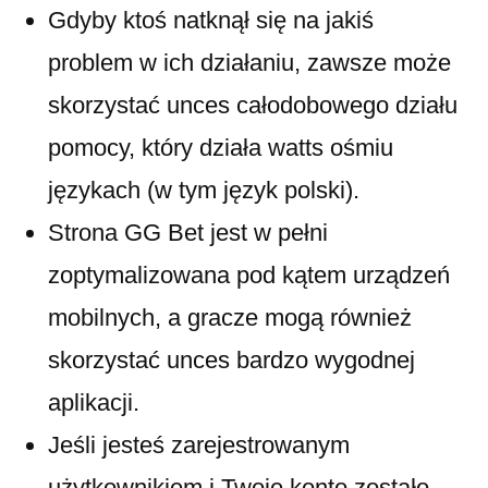
Gdyby ktoś natknął się na jakiś
problem w ich działaniu, zawsze może
skorzystać unces całodobowego działu
pomocy, który działa watts ośmiu
językach (w tym język polski).
Strona GG Bet jest w pełni
zoptymalizowana pod kątem urządzeń
mobilnych, a gracze mogą również
skorzystać unces bardzo wygodnej
aplikacji.
Jeśli jesteś zarejestrowanym
użytkownikiem i Twoje konto zostało