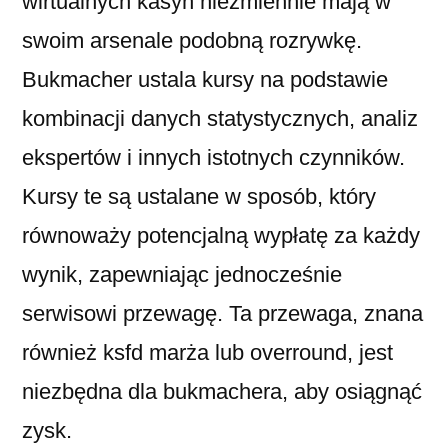
wirtualnych kasyn niezmiennie mają w
swoim arsenale podobną rozrywkę.
Bukmacher ustala kursy na podstawie
kombinacji danych statystycznych, analiz
ekspertów i innych istotnych czynników.
Kursy te są ustalane w sposób, który
równoważy potencjalną wypłatę za każdy
wynik, zapewniając jednocześnie
serwisowi przewagę. Ta przewaga, znana
również ksfd marża lub overround, jest
niezbędna dla bukmachera, aby osiągnąć
zysk.