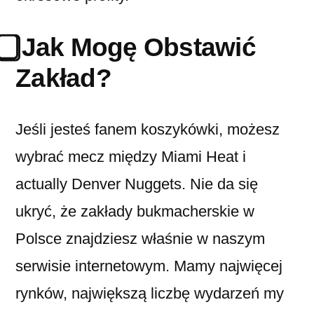
⃣ Jak Mogę Obstawić
Zakład?
Jeśli jesteś fanem koszykówki, możesz
wybrać mecz między Miami Heat i
actually Denver Nuggets. Nie da się
ukryć, że zakłady bukmacherskie w
Polsce znajdziesz właśnie w naszym
serwisie internetowym. Mamy najwięcej
rynków, największą liczbę wydarzeń my