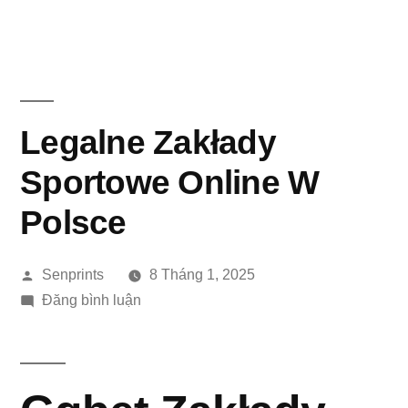
Chuyển
đến
phần
nội
Legalne Zakłady
dung
Sportowe Online W
Polsce
Đăng
Senprints
8 Tháng 1, 2025
bởi
trong
Đăng bình luận
Legalne
Zakłady
Sportowe
Online