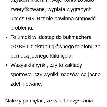
zweryfikowane, wypłata wygranych
unces GG. Bet nie powinna stanowić
problemu.
To umożliwi dostęp do bukmachera
GGBET z ekranu głównego telefonu za
pomocą jednego kliknięcia.
Wszystkie rynki, czy to zakłady
sportowe, czy wyniki meczów, są jasno
zdefiniowane.
Należy pamiętać, że w celu uzyskania