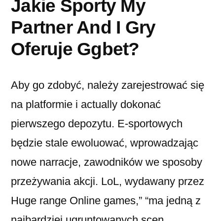
Jakie Sporty My
Partner And I Gry
Oferuje Ggbet?
Aby go zdobyć, należy zarejestrować się
na platformie i actually dokonać
pierwszego depozytu. E-sportowych
będzie stale ewoluować, wprowadzając
nowe narracje, zawodników we sposoby
przeżywania akcji. LoL, wydawany przez
Huge range Online games,” “ma jedną z
najbardziej ugruntowanych scen