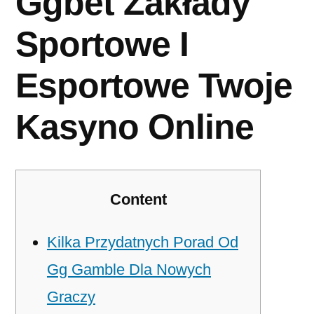
Ggbet Zakłady
W
Sportowe I
Polsce
Esportowe Twoje
Kasyno Online
Content
Kilka Przydatnych Porad Od
Gg Gamble Dla Nowych
Graczy