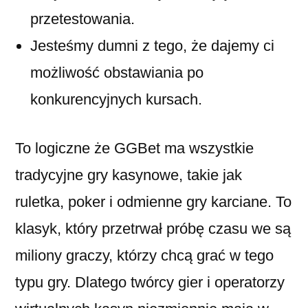
przetestowania.
Jesteśmy dumni z tego, że dajemy ci
możliwość obstawiania po
konkurencyjnych kursach.
To logiczne że GGBet ma wszystkie
tradycyjne gry kasynowe, takie jak
ruletka, poker i odmienne gry karciane. To
klasyk, który przetrwał próbę czasu we są
miliony graczy, którzy chcą grać w tego
typu gry. Dlatego twórcy gier i operatorzy