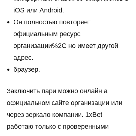
iOS или Android.
Он полностью повторяет
официальным ресурс
организации%2C но имеет другой
адрес.
браузер.
Заключить пари можно онлайн а
официальном сайте организации или
через зеркало компании. 1xBet
работаю только с проверенными