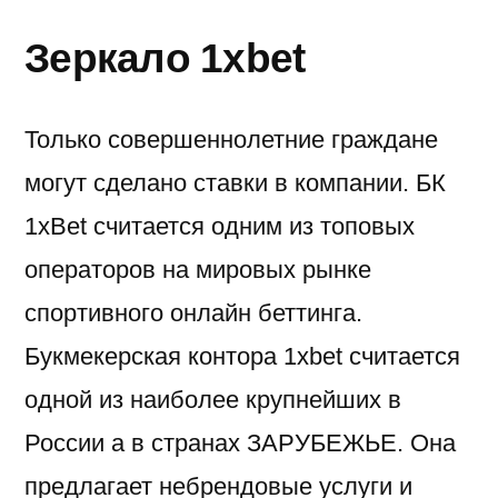
Зеркало 1xbet
Только совершеннолетние граждане
могут сделано ставки в компании. БК
1xBet считается одним из топовых
операторов на мировых рынке
спортивного онлайн беттинга.
Букмекерская контора 1xbet считается
одной из наиболее крупнейших в
России а в странах ЗАРУБЕЖЬЕ. Она
предлагает небрендовые услуги и