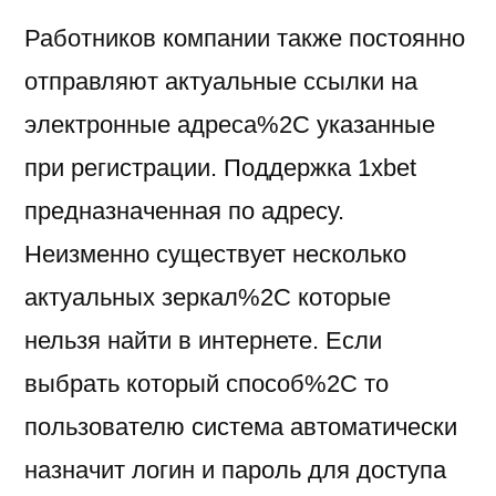
Работников компании также постоянно
отправляют актуальные ссылки на
электронные адреса%2C указанные
при регистрации. Поддержка 1xbet
предназначенная по адресу.
Неизменно существует несколько
актуальных зеркал%2C которые
нельзя найти в интернете. Если
выбрать который способ%2C то
пользователю система автоматически
назначит логин и пароль для доступа