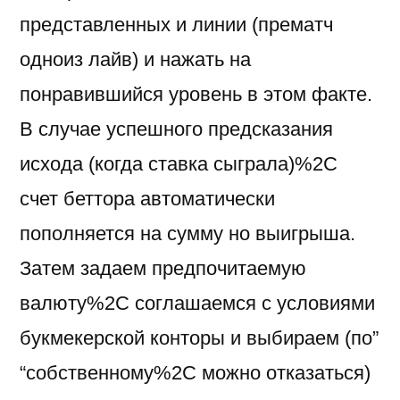
представленных и линии (прематч
одноиз лайв) и нажать на
понравившийся уровень в этом факте.
В случае успешного предсказания
исхода (когда ставка сыграла)%2C
счет беттора автоматически
пополняется на сумму но выигрыша.
Затем задаем предпочитаемую
валюту%2C соглашаемся с условиями
букмекерской конторы и выбираем (по”
“собственному%2C можно отказаться)