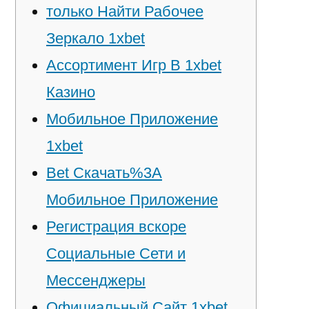
только Найти Рабочее
Зеркало 1xbet
Ассортимент Игр В 1xbet
Казино
Мобильное Приложение
1xbet
Bet Скачать%3A
Мобильное Приложение
Регистрация вскоре
Социальные Сети и
Мессенджеры
Официальный Сайт 1xbet