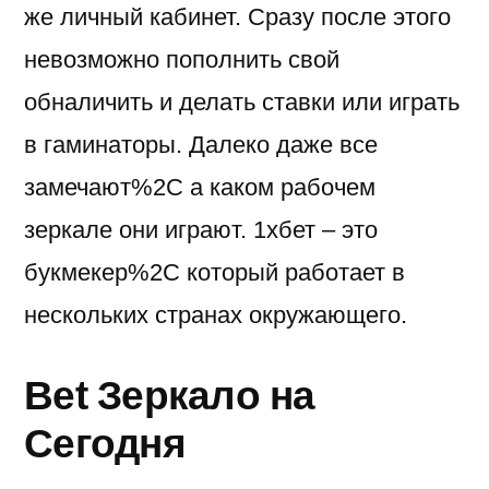
же личный кабинет. Сразу после этого
невозможно пополнить свой
обналичить и делать ставки или играть
в гаминаторы. Далеко даже все
замечают%2C а каком рабочем
зеркале они играют. 1хбет – это
букмекер%2C который работает в
нескольких странах окружающего.
Bet Зеркало на
Сегодня