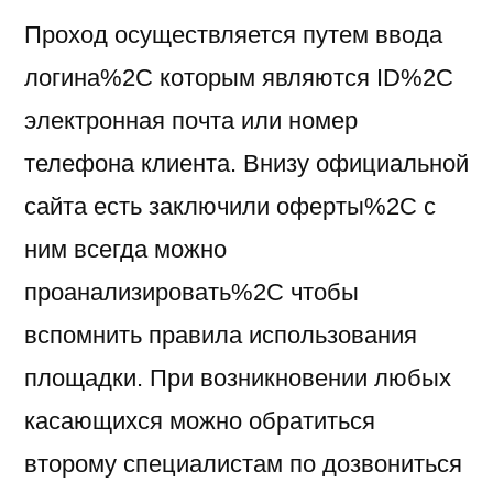
Проход осуществляется путем ввода
логина%2C которым являются ID%2C
электронная почта или номер
телефона клиента. Внизу официальной
сайта есть заключили оферты%2C с
ним всегда можно
проанализировать%2C чтобы
вспомнить правила использования
площадки. При возникновении любых
касающихся можно обратиться
второму специалистам по дозвониться