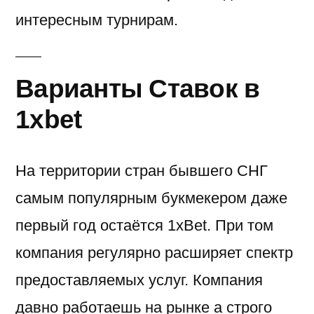
интересным турнирам.
Варианты Ставок в
1xbet
На территории стран бывшего СНГ
самым популярным букмекером даже
первый год остаётся 1xBet. При том
компания регулярно расширяет спектр
предоставляемых услуг. Компания
давно работаешь на рынке а строго