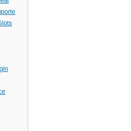
eal
uporte
lots
gin
ce