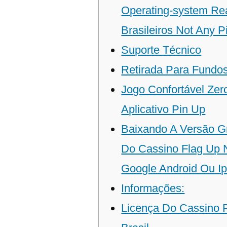
Operating-system Re
Brasileiros Not Any 
Suporte Técnico
Retirada Para Fundo
Jogo Confortável Zer
Aplicativo Pin Up
Baixando A Versão Gr
Do Cassino Flag Up 
Google Android Ou I
Informações:
Licença Do Cassino 