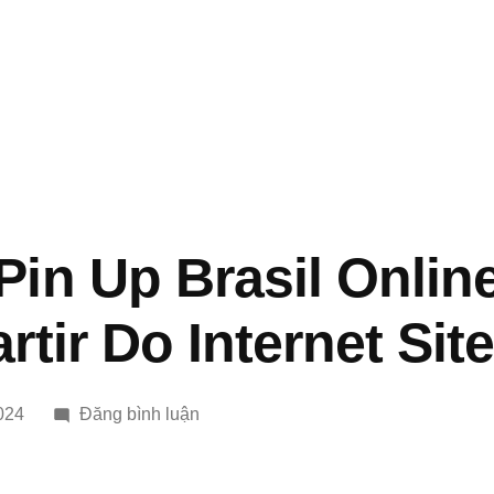
in Up Brasil️ Onlin
tir Do Internet Site
trong
024
Đăng bình luận
Download
Pin