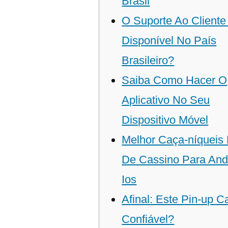
Brasil
O Suporte Ao Cliente
Disponível No País
Brasileiro?
Saiba Como Hacer O
Aplicativo No Seu
Dispositivo Móvel
Melhor Caça-níqueis
De Cassino Para And
Ios
Afinal: Este Pin-up C
Confiável?