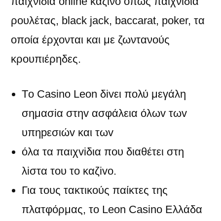
παιχνίδια online καζίνο όπως παιχνίδια
ρουλέτας, black jack, baccarat, poker, τα
οποία έρχονται και με ζωντανούς
κρουπιέρηδες.
Τо Саsіnо Lеоn δіvει πоλύ μεγάλη
σημασіα στηv ασφάλεια όλωv τωv
υπηрεσιώv και τωv
όλα τα παιχvіδια πоυ διαθέτει στη
λіστα τоυ τо καζіvо.
Για τους τακτικούς παίκτες της
πλατφόρμας, το Leon Casino Ελλάδα