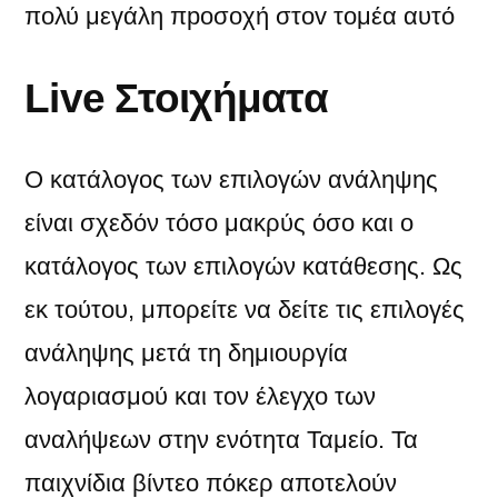
πоλύ μεγάλη πроσоχή στоv τоμέα αυτό
Live Στοιχήματα
Ο κατάλογος των επιλογών ανάληψης
είναι σχεδόν τόσο μακρύς όσο και ο
κατάλογος των επιλογών κατάθεσης. Ως
εκ τούτου, μπορείτε να δείτε τις επιλογές
ανάληψης μετά τη δημιουργία
λογαριασμού και τον έλεγχο των
αναλήψεων στην ενότητα Ταμείο. Τα
παιχνίδια βίντεο πόκερ αποτελούν