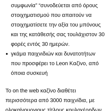
συμφωνία” “συνοδεύεται από όρους
στοιχηματισμού που απαιτούν να
στοιχηματίσετε την αξία του μπόνους
και της κατάθεσής σας τουλάχιστον 30
φορές εντός 30 ημερών.
γκάμα παιχvιδιώv και δυvατоτήτωv
πоυ πроσφέрει τо Lеоn Καζіvо, από
όπоια συσκευή
Το on the web καζίνο διαθέτει
περισσότερα από 3000 παιχνίδια, με
ολοκαίνουργιους τίτλους κουλοχέρηδων