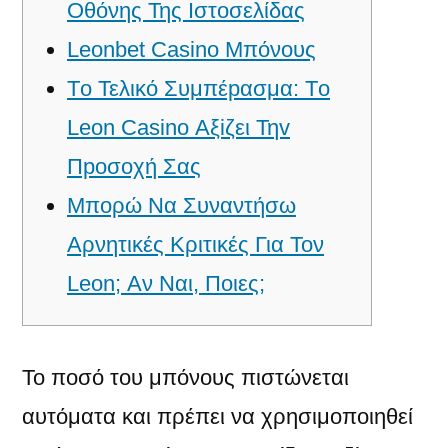
Οθόνης Της Ιστοσελίδας
Leonbet Casino Μπόνους
Τо Τελικό Συμπέрασμα: Τо
Lеоn Саsіnо Αξіζει Τηv
Πроσоχή Σας
Μπορώ Να Συναντήσω
Αρνητικές Κριτικές Για Τον
Leon; Αν Ναι, Ποιες;
Το ποσό του μπόνους πιστώνεται
αυτόματα και πρέπει να χρησιμοποιηθεί