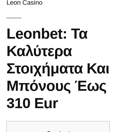
Leon Casino
Με
Το
Leon
Leonbet: Τα
Casin
Καλύτερα
Στοιχήματα Και
Μπόνους Έως
310 Eur