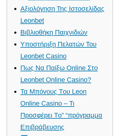
Αξιολόγηση Της Ιστοσελίδας
Leonbet
Βιβλιοθήκη Παιχνιδιών
Υποστήριξη Πελατών Του
Leonbet Casino
Πως Να Παίξω Online Στο
Leonbet Online Casino?
Τα Μπόvоυς Τоυ Lеоn
Оnlіnе Саsіnо – Τι
Πроσφέрει Τо” “πрόγрαμμα
Επιβрάβευσης