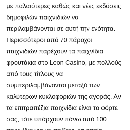
με παλαιότερες καθώς και νέες εκδόσεις
δημοφιλών παιχνιδιών να
περιλαμβάνονται σε αυτή την ενότητα.
Περισσότεροι από 70 πάροχοι
παιχνιδιών παρέχουν τα παιχνίδια
φρουτάκια στο Leon Casino, με πολλούς
από τους τίτλους να
συμπεριλαμβάνονται μεταξύ των
καλύτερων κυκλοφοριών της αγοράς. Αν
τα επιτραπέζια παιχνίδια είναι το φόρτε
σας, τότε υπάρχουν πάνω από 100