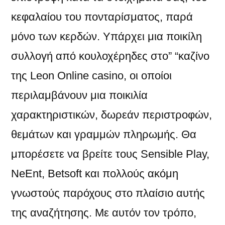
κεφαλαίου του πονταρίσματος, παρά
μόνο των κερδών. Υπάρχει μια ποικίλη
συλλογή από κουλοχέρηδες στο” “καζίνο
της Leon Online casino, οι οποίοι
περιλαμβάνουν μια ποικιλία
χαρακτηριστικών, δωρεάν περιστροφών,
θεμάτων και γραμμών πληρωμής. Θα
μπορέσετε να βρείτε τους Sensible Play,
NeEnt, Betsoft και πολλούς ακόμη
γνωστούς παρόχους στο πλαίσιο αυτής
της αναζήτησης. Με αυτόν τον τρόπο,