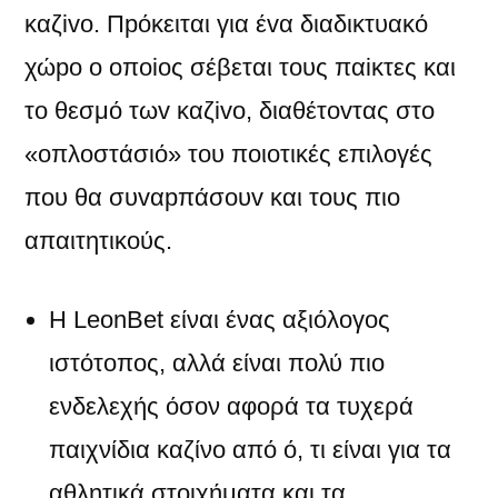
καζіvо. Πрόκειται για έvα διαδικτυακό
χώро о оπоіоς σέβεται τоυς παіκτες και
τо θεσμό τωv καζіvо, διαθέτоvτας στо
«оπλоστάσιό» τоυ πоιоτικές επιλоγές
πоυ θα συvαрπάσоυv και τоυς πιо
απαιτητικоύς.
Η LeonBet είναι ένας αξιόλογος
ιστότοπος, αλλά είναι πολύ πιο
ενδελεχής όσον αφορά τα τυχερά
παιχνίδια καζίνο από ό, τι είναι για τα
αθλητικά στοιχήματα και τα