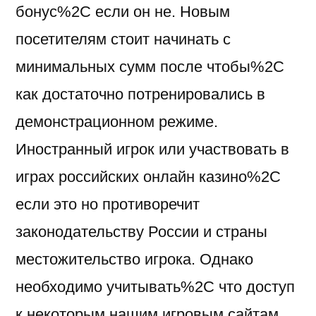
бонус%2C если он не. Новым
посетителям стоит начинать с
минимальных сумм после чтобы%2C
как достаточно потренировались в
демонстрационном режиме.
Иностранный игрок или участвовать в
играх российских онлайн казино%2C
если это но противоречит
законодательству России и страны
местожительство игрока. Однако
необходимо учитывать%2C что доступ
к некоторым нашим игровым сайтам