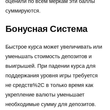
оценили по всем меркам эти баллы
суммируются.
Бонусная Система
Быстрое курса может увеличивать или
уменьшать стоимость депозитов и
выигрышей. При падении курса для
поддержания уровня игры требуется
не средств%2C в только время как
укрепление валюты уменьшает
необходимые сумму для депозитов.