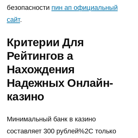
безопасности
пин ап официальный
сайт
.
Критерии Для
Рейтингов а
Нахождения
Надежных Онлайн-
казино
Минимальный банк в казино
составляет 300 рублей%2C только