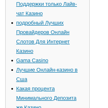
Поддержки только Лайв-
чат Казино
подробный Лучших
Провайдеров Онлайн
Слотов Для Интернет
Казино
Gama Casino
Лучшие Онлайн-казино в
Сша
Какая процента
Минимального Депозита
же Казино