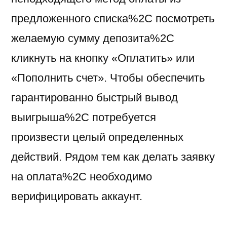
предложенного списка%2C посмотреть
желаемую сумму депозита%2C
кликнуть на кнопку «Оплатить» или
«Пополнить счет». Чтобы обеспечить
гарантированно быстрый вывод
выигрыша%2C потребуется
произвести целый определенных
действий. Рядом тем как делать заявку
на оплата%2C необходимо
верифицировать аккаунт.