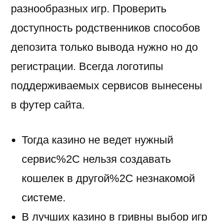
разнообразных игр. Проверить
доступность родственников способов
депозита только вывода нужно но до
регистрации. Всегда логотипы
поддерживаемых сервисов вынесены
в футер сайта.
Тогда казино не ведет нужный
сервис%2C нельзя создавать
кошелек в другой%2C незнакомой
системе.
В лучших казино в гривны выбор игр