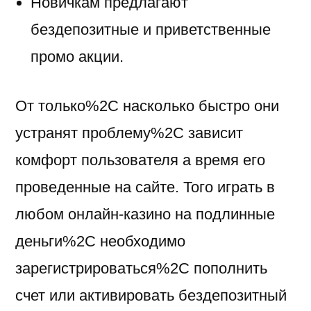
Новичкам предлагают
бездепозитные и приветственные
промо акции.
От только%2C насколько быстро они
устранят проблему%2C зависит
комфорт пользователя а время его
проведенные на сайте. Того играть в
любом онлайн-казино на подлинные
деньги%2C необходимо
зарегистрироваться%2C пополнить
счет или активировать бездепозитный