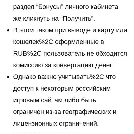
раздел “Бонусы” личного кабинета
же кликнуть на “Получить”.
В этом таком при выводе и карту или
кошелек%2C оформленные в
RUB%2C пользователь не обходится
комиссию за конвертацию денег.
Однако важно учитывать%2C что
доступ к некоторым российским
игровым сайтам либо быть
ограничен из-за географических и
лицензионных ограничений.