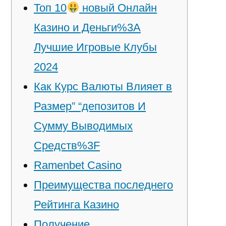
Топ 10
новый Онлайн
Казино и Деньги%3A
Лучшие Игровые Клубы
2024
Как Курс Валюты Влияет в
Размер” “депозитов И
Сумму Выводимых
Средств%3F
Ramenbet Casino
Преимущества последнего
Рейтинга Казино
Получение