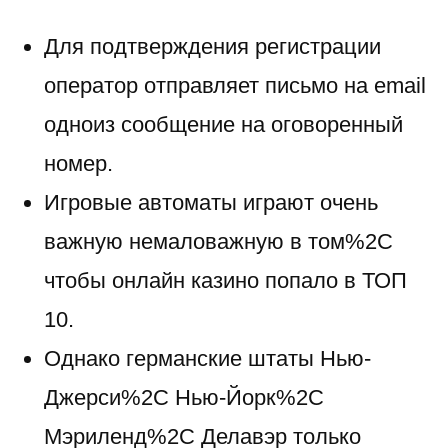
Для подтверждения регистрации
оператор отправляет письмо на email
одноиз сообщение на оговоренный
номер.
Игровые автоматы играют очень
важную немаловажную в том%2C
чтобы онлайн казино попало в ТОП
10.
Однако германские штаты Нью-
Джерси%2C Нью-Йорк%2C
Мэриленд%2C Делавэр только