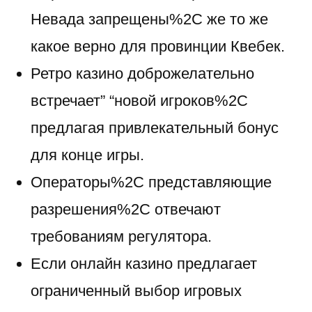
Невада запрещены%2C же то же
какое верно для провинции Квебек.
Ретро казино доброжелательно
встречает” “новой игроков%2C
предлагая привлекательный бонус
для конце игры.
Операторы%2C представляющие
разрешения%2C отвечают
требованиям регулятора.
Если онлайн казино предлагает
ограниченный выбор игровых