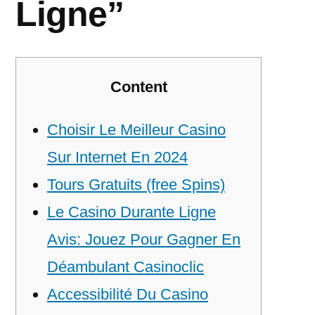
Ligne”
Content
Choisir Le Meilleur Casino
Sur Internet En 2024
Tours Gratuits (free Spins)
Le Casino Durante Ligne
Avis: Jouez Pour Gagner En
Déambulant Casinoclic
Accessibilité Du Casino