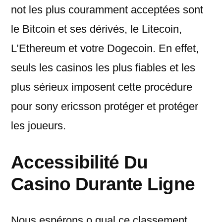
not les plus couramment acceptées sont
le Bitcoin et ses dérivés, le Litecoin,
L’Ethereum et votre Dogecoin. En effet,
seuls les casinos les plus fiables et les
plus sérieux imposent cette procédure
pour sony ericsson protéger et protéger
les joueurs.
Accessibilité Du
Casino Durante Ligne
Nous espérons o qual ce classement