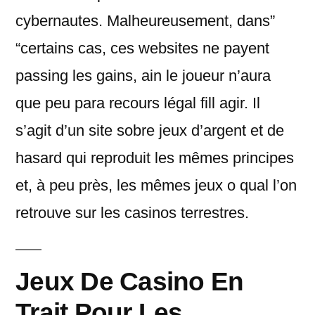
cybernautes. Malheureusement, dans”
“certains cas, ces websites ne payent
passing les gains, ain le joueur n’aura
que peu para recours légal fill agir. Il
s’agit d’un site sobre jeux d’argent et de
hasard qui reproduit les mêmes principes
et, à peu près, les mêmes jeux o qual l’on
retrouve sur les casinos terrestres.
Jeux De Casino En
Trait Pour Les