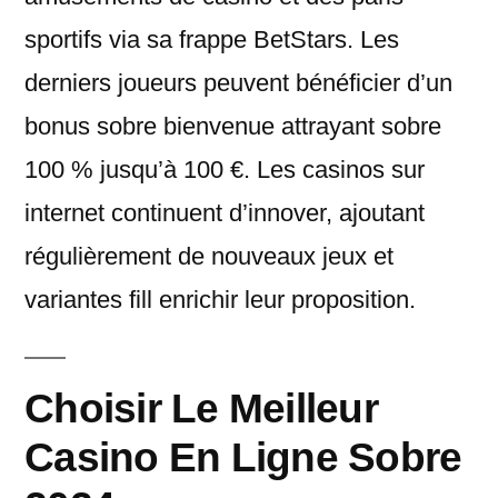
sportifs via sa frappe BetStars. Les
derniers joueurs peuvent bénéficier d’un
bonus sobre bienvenue attrayant sobre
100 % jusqu’à 100 €. Les casinos sur
internet continuent d’innover, ajoutant
régulièrement de nouveaux jeux et
variantes fill enrichir leur proposition.
Choisir Le Meilleur
Casino En Ligne Sobre