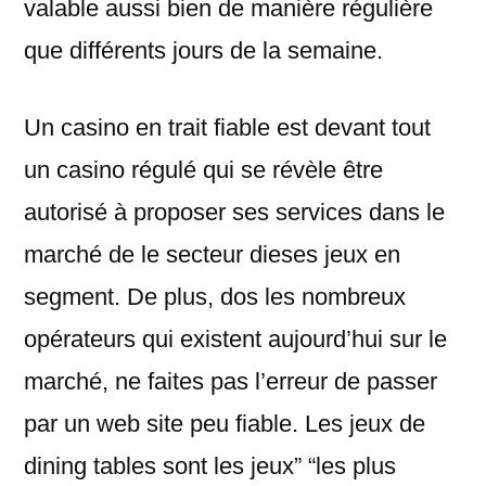
valable aussi bien de manière régulière
que différents jours de la semaine.
Un casino en trait fiable est devant tout
un casino régulé qui se révèle être
autorisé à proposer ses services dans le
marché de le secteur dieses jeux en
segment. De plus, dos les nombreux
opérateurs qui existent aujourd’hui sur le
marché, ne faites pas l’erreur de passer
par un web site peu fiable. Les jeux de
dining tables sont les jeux” “les plus