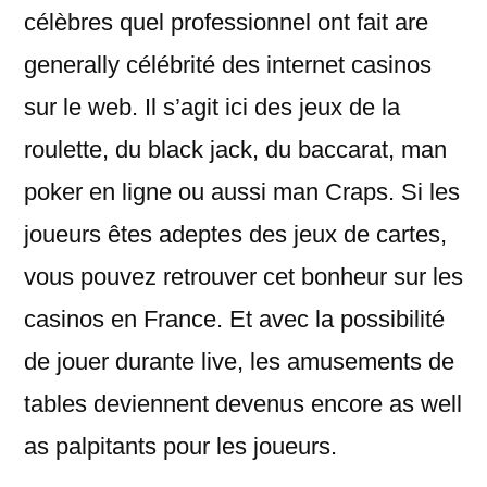
célèbres quel professionnel ont fait are
generally célébrité des internet casinos
sur le web. Il s’agit ici des jeux de la
roulette, du black jack, du baccarat, man
poker en ligne ou aussi man Craps. Si les
joueurs êtes adeptes des jeux de cartes,
vous pouvez retrouver cet bonheur sur les
casinos en France. Et avec la possibilité
de jouer durante live, les amusements de
tables deviennent devenus encore as well
as palpitants pour les joueurs.