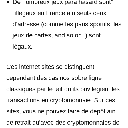
De nombreux jeux para hasard sont”
“illégaux en France ain seuls ceux
d’adresse (comme les paris sportifs, les
jeux de cartes, and so on. ) sont
légaux.
Ces internet sites se distinguent
cependant des casinos sobre ligne
classiques par le fait qu’ils privilégient les
transactions en cryptomonnaie. Sur ces
sites, vous ne pouvez faire de dépôt ain
de retrait qu’avec des cryptomonnaies do