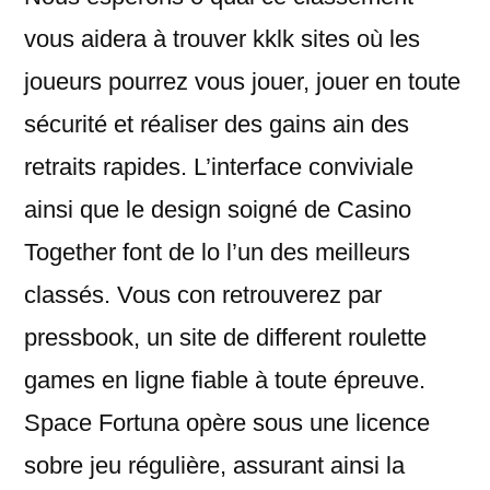
vous aidera à trouver kklk sites où les
joueurs pourrez vous jouer, jouer en toute
sécurité et réaliser des gains ain des
retraits rapides. L’interface conviviale
ainsi que le design soigné de Casino
Together font de lo l’un des meilleurs
classés. Vous con retrouverez par
pressbook, un site de different roulette
games en ligne fiable à toute épreuve.
Space Fortuna opère sous une licence
sobre jeu régulière, assurant ainsi la