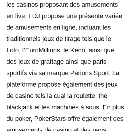
les casinos proposant des amusements
en live. FDJ propose une présente variée
de amusements en ligne, incluant les
traditionnels jeux de tirage tels que le
Loto, l’EuroMillions, le Keno, ainsi que
des jeux de grattage ainsi que paris
sportifs via sa marque Parions Sport. La
plateforme propose également des jeux
de casino tels la cual la roulette, the
blackjack et les machines à sous. En plus
du poker, PokerStars offre également des
amusements de casino et des paris