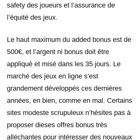
safety des joueurs et l’assurance de
l’équité des jeux.
Le haut maximum du added bonus est de
500€, et l’argent ni bonus doit être
appliqué et misé dans les 35 jours. Le
marché des jeux en ligne s’est
grandement développés ces dernières
années, en bien, comme en mal. Certains
sites modeste scrupuleux n’hésites pas à
proposer dieses offres bonus très
alléchantes pour intéresser des nouveaux