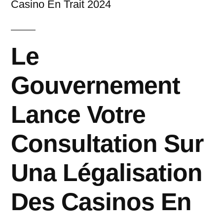
Casino En Trait 2024
De
Casino
En
Le
Trait
202
Gouvernement
Lance Votre
Consultation Sur
Una Légalisation
Des Casinos En