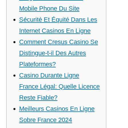
Mobile Phone Du Site
Sécurité Et Équité Dans Les
Internet Casinos En Ligne
Comment Cresus Casino Se
Distingue-t-il Des Autres
Plateformes?
Casino Durante Ligne
France Légal: Quelle Licence
Reste Fiable?
Meilleurs Casinos En Ligne
Sobre France 2024